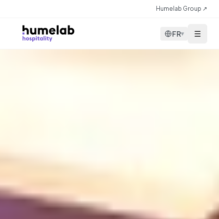
Aller au contenu
Humelab Group ↗
☰
FR
▾