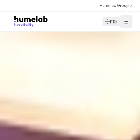
Aller au contenu
Humelab Group ↗
☰
FR
▾