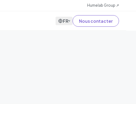
Humelab Group ↗
FR
Nous contacter
▾