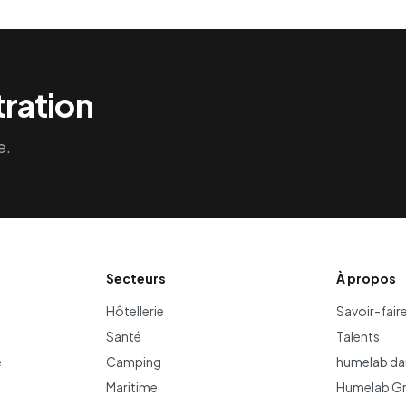
ration
e.
Secteurs
À propos
Hôtellerie
Savoir-fair
Santé
Talents
e
Camping
humelab da
Maritime
Humelab G