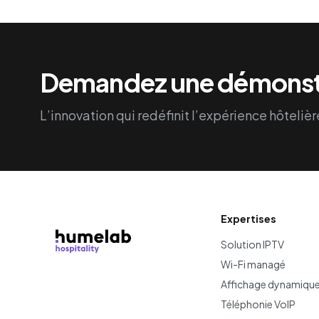
Demandez une démonst
L’innovation qui redéfinit l’expérience hôtelièr
Expertises
Solution IPTV
Wi-Fi managé
Affichage dynamiqu
Téléphonie VoIP