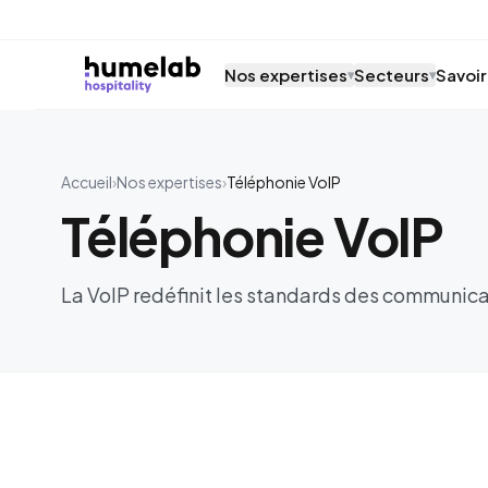
Aller au contenu
Nos expertises
Secteurs
Savoir
▾
▾
Accueil
›
Nos expertises
›
Téléphonie VoIP
Téléphonie VoIP
La VoIP redéfinit les standards des communica