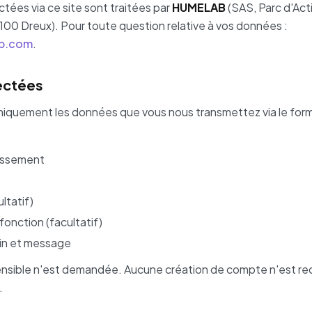
tées via ce site sont traitées par
HUMELAB
(SAS, Parc d'Acti
100 Dreux). Pour toute question relative à vos données :
b.com
.
ectées
niquement les données que vous nous transmettez via le formu
lissement
ltatif)
onction (facultatif)
in et message
sible n'est demandée. Aucune création de compte n'est re
.