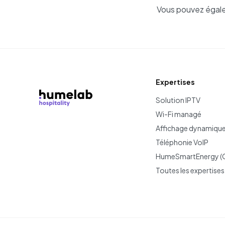
Vous pouvez égalem
Expertises
Solution IPTV
Wi-Fi managé
Affichage dynamiqu
Téléphonie VoIP
HumeSmartEnergy (
Toutes les expertises