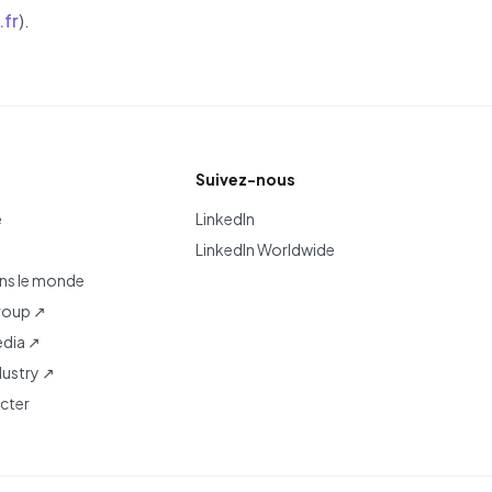
.fr
).
Suivez-nous
e
LinkedIn
LinkedIn Worldwide
ns le monde
roup ↗
dia ↗
dustry ↗
cter