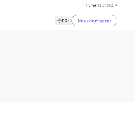
Humelab Group ↗
FR
Nous contacter
▾