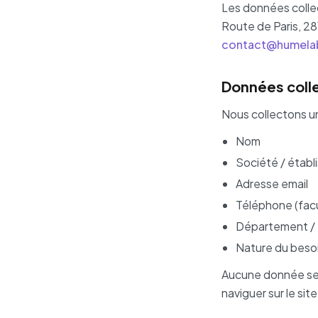
Les données collec
Route de Paris, 28
contact@humela
Données coll
Nous collectons u
Nom
Société / étab
Adresse email
Téléphone (facu
Département / f
Nature du beso
Aucune donnée sen
naviguer sur le site