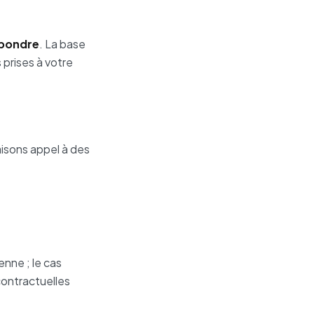
épondre
. La base
prises à votre
isons appel à des
nne ; le cas
contractuelles