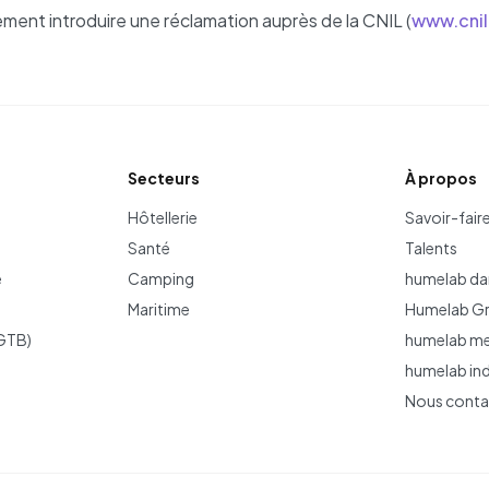
ent introduire une réclamation auprès de la CNIL (
www.cnil
Secteurs
À propos
Hôtellerie
Savoir-fair
Santé
Talents
e
Camping
humelab da
Maritime
Humelab G
GTB)
humelab me
humelab in
Nous conta