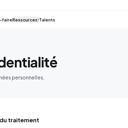
-faire
Ressources
Talents
▾
dentialité
nées personnelles.
du traitement