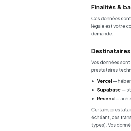
Finalités & b
Ces données sont u
légale est votre 
demande.
Destinataires
Vos données sont 
prestataires techn
Vercel
— héber
Supabase
— st
Resend
— achem
Certains prestatai
échéant, ces trans
types). Vos donnée