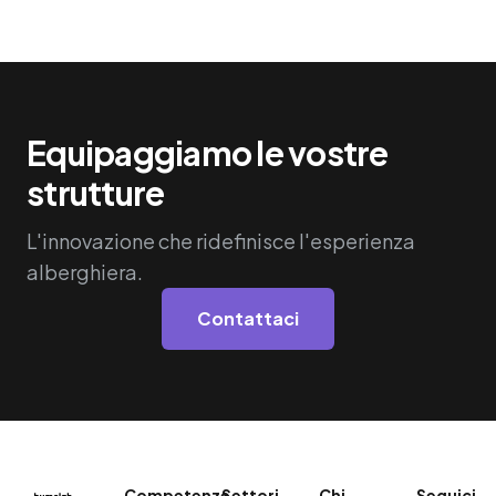
Equipaggiamo le vostre
strutture
L'innovazione che ridefinisce l'esperienza
alberghiera.
Contattaci
Competenze
Settori
Chi
Seguici