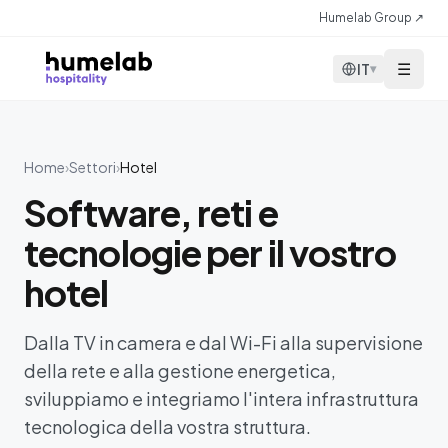
Vai al contenuto
Humelab Group ↗
☰
IT
▾
Home
›
Settori
›
Hotel
Software, reti e
tecnologie per il vostro
hotel
Dalla TV in camera e dal Wi-Fi alla supervisione
della rete e alla gestione energetica,
sviluppiamo e integriamo l'intera infrastruttura
tecnologica della vostra struttura.