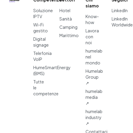
siamo
Soluzione
Hotel
LinkedIn
IPTV
Know-
Sanità
LinkedIn
how
Wi-Fi
Worldwide
Camping
gestito
Lavora
Marittimo
con
Digital
noi
signage
humelab
Telefonia
nel
VoIP
mondo
HumeSmartEnergy
Humelab
(BMS)
Group
Tutte
↗
le
humelab
competenze
media
↗
humelab
industry
↗
Contattaci