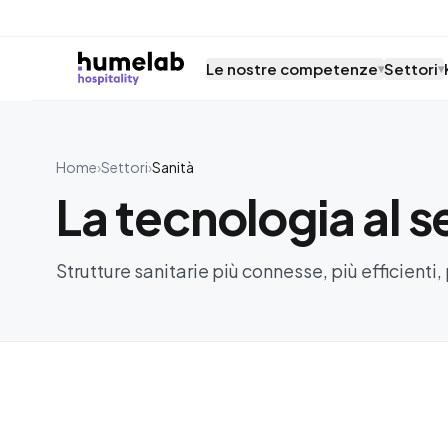
Vai al contenuto
Le nostre competenze
Settori
▾
▾
Home
›
Settori
›
Sanità
La tecnologia al s
Strutture sanitarie più connesse, più efficienti