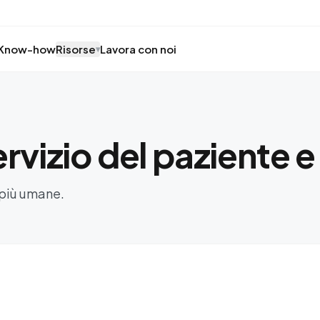
Know-how
Risorse
Lavora con noi
▾
ervizio del paziente e
, più umane.