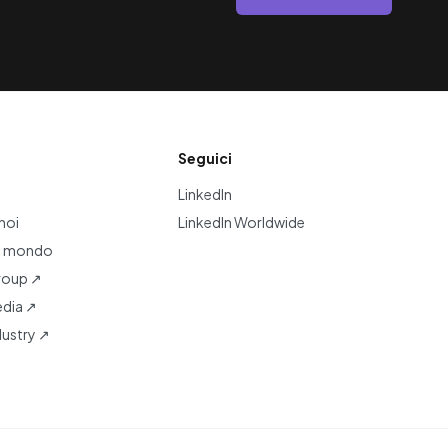
Seguici
LinkedIn
noi
LinkedIn Worldwide
l mondo
roup ↗
dia ↗
dustry ↗